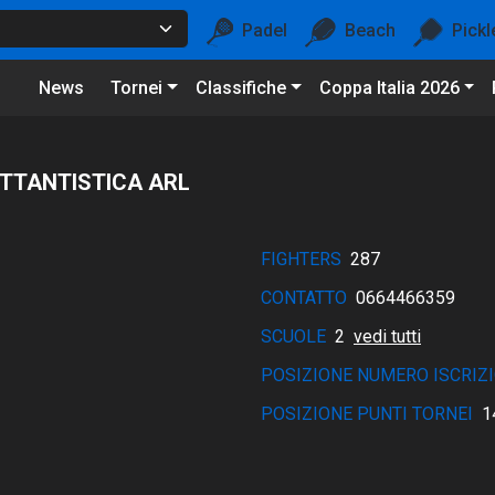
Padel
Beach
Pickl
News
Tornei
Classifiche
Coppa Italia 2026
ETTANTISTICA ARL
FIGHTERS
287
CONTATTO
0664466359
SCUOLE
2
vedi tutti
POSIZIONE NUMERO ISCRIZI
POSIZIONE PUNTI TORNEI
1