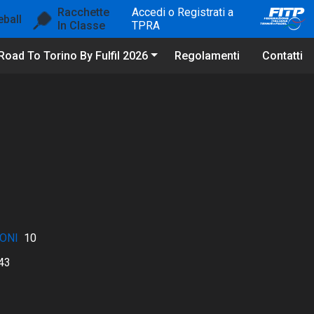
Racchette
Accedi o Registrati a
eball
In Classe
TPRA
Road To Torino By Fulfil 2026
Regolamenti
Contatti
ONI
10
43