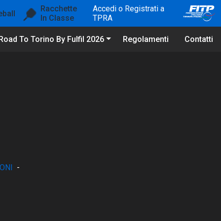
Racchette
Accedi o Registrati a
eball
In Classe
TPRA
Road To Torino By Fulfil 2026
Regolamenti
Contatti
ONI
-