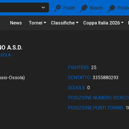
Padel
Beach
Pickl
News
Tornei
Classifiche
Coppa Italia 2026
O A.S.D.
SSOLA
FIGHTERS
25
sio-Ossola)
CONTATTO
3355880293
SCUOLE
0
POSIZIONE NUMERO ISCRIZI
POSIZIONE PUNTI TORNEI
1