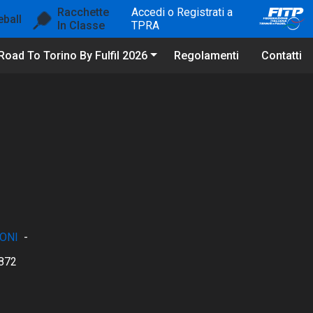
Racchette
Accedi o Registrati a
eball
In Classe
TPRA
Road To Torino By Fulfil 2026
Regolamenti
Contatti
ONI
-
872