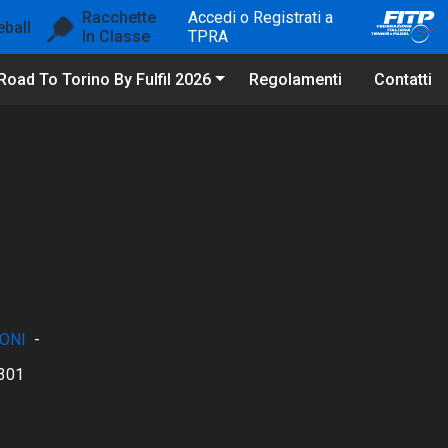
Racchette
Accedi o Registrati a
eball
In Classe
TPRA
Road To Torino By Fulfil 2026
Regolamenti
Contatti
ONI
-
301