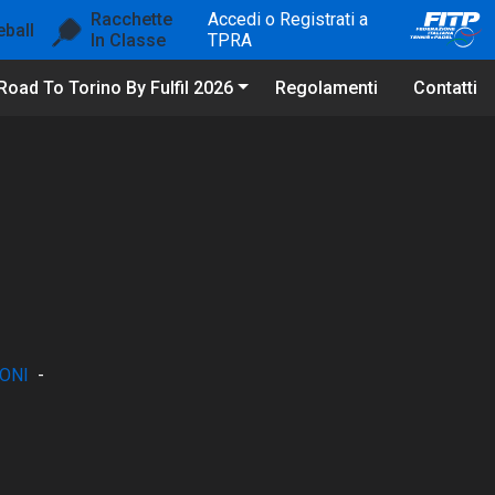
Racchette
Accedi o Registrati a
eball
In Classe
TPRA
Road To Torino By Fulfil 2026
Regolamenti
Contatti
ONI
-