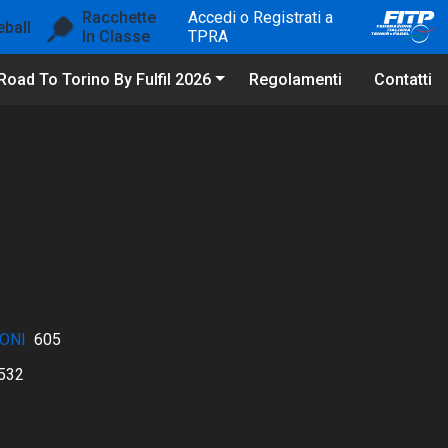
Racchette
Accedi o Registrati a
eball
In Classe
TPRA
Road To Torino By Fulfil 2026
Regolamenti
Contatti
ONI
605
532