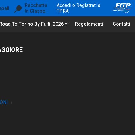
Racchette
Accedi o Registrati a
eball
In Classe
TPRA
Road To Torino By Fulfil 2026
Regolamenti
Contatti
AGGIORE
ONI
-