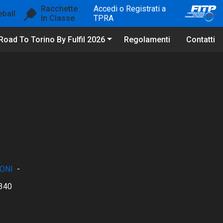
Racchette
Accedi o Registrati a
eball
In Classe
TPRA
Road To Torino By Fulfil 2026
Regolamenti
Contatti
ONI
-
340