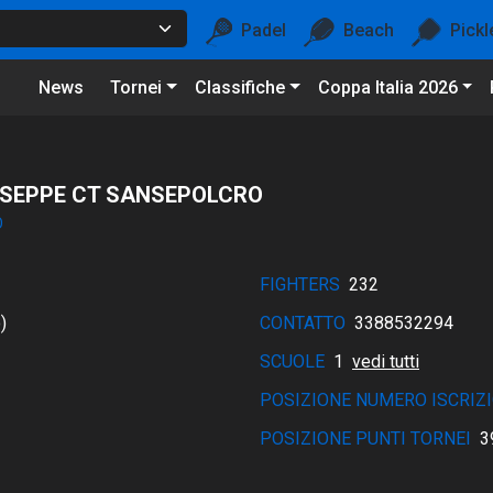
Padel
Beach
Pickl
News
Tornei
Classifiche
Coppa Italia 2026
USEPPE CT SANSEPOLCRO
O
FIGHTERS
232
)
CONTATTO
3388532294
SCUOLE
1
vedi tutti
POSIZIONE NUMERO ISCRIZI
POSIZIONE PUNTI TORNEI
3