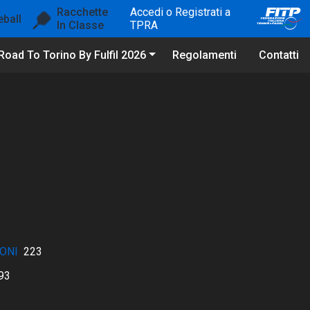
Racchette
Accedi o Registrati a
eball
In Classe
TPRA
Road To Torino By Fulfil 2026
Regolamenti
Contatti
ONI
223
93