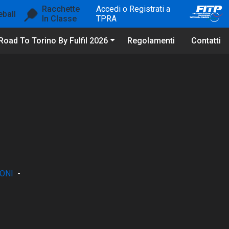
Racchette
Accedi o Registrati a
eball
In Classe
TPRA
Road To Torino By Fulfil 2026
Regolamenti
Contatti
ONI
-