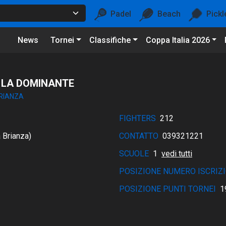
Padel
Beach
Pickl
News
Tornei
Classifiche
Coppa Italia 2026
 LA DOMINANTE
RIANZA
FIGHTERS
212
 Brianza)
CONTATTO
039321221
SCUOLE
1
vedi tutti
POSIZIONE NUMERO ISCRIZI
POSIZIONE PUNTI TORNEI
1