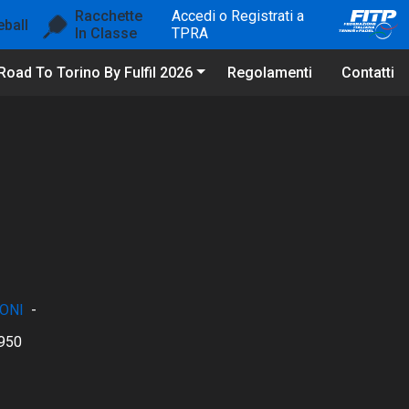
Racchette
Accedi o Registrati a
eball
In Classe
TPRA
Road To Torino By Fulfil 2026
Regolamenti
Contatti
ONI
-
950