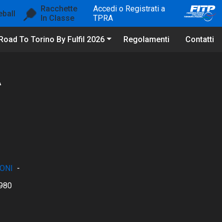
Racchette
Accedi o Registrati a
eball
In Classe
TPRA
Road To Torino By Fulfil 2026
Regolamenti
Contatti
A
ONI
-
980