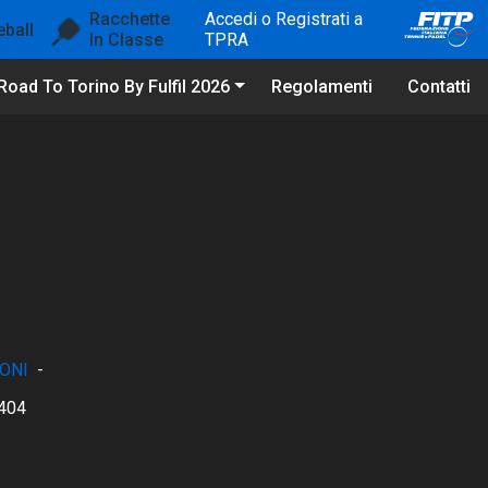
Racchette
Accedi o Registrati a
eball
In Classe
TPRA
Road To Torino By Fulfil 2026
Regolamenti
Contatti
ONI
-
404