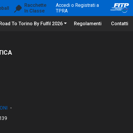
Racchette
Accedi o Registrati a
eball
In Classe
TPRA
Road To Torino By Fulfil 2026
Regolamenti
Contatti
TICA
ONI
-
139