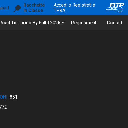
Racchette
Accedi o Registrati a
eball
In Classe
TPRA
Road To Torino By Fulfil 2026
Regolamenti
Contatti
ONI
851
772