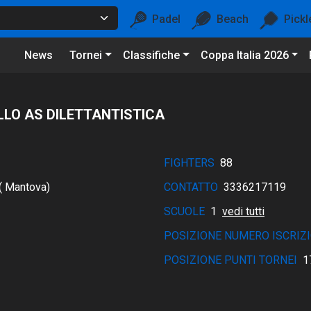
Padel
Beach
Pickl
News
Tornei
Classifiche
Coppa Italia 2026
LLO AS DILETTANTISTICA
FIGHTERS
88
( Mantova)
CONTATTO
3336217119
SCUOLE
1
vedi tutti
POSIZIONE NUMERO ISCRIZI
POSIZIONE PUNTI TORNEI
1