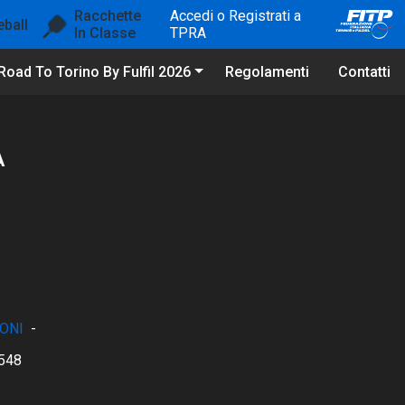
Racchette
Accedi o Registrati a
eball
In Classe
TPRA
Road To Torino By Fulfil 2026
Regolamenti
Contatti
A
ONI
-
548