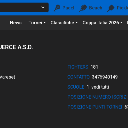
Padel
Beach
Pickl
News
Tornei
Classifiche
Coppa Italia 2026
ERCE A.S.D.
FIGHTERS
181
Varese)
CONTATTO
3476940149
SCUOLE
1
vedi tutti
POSIZIONE NUMERO ISCRIZI
POSIZIONE PUNTI TORNEI
6