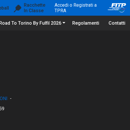
Racchette
Accedi o Registrati a
eball
In Classe
TPRA
Road To Torino By Fulfil 2026
Regolamenti
Contatti
ONI
-
59