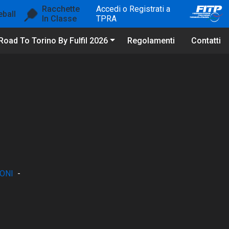
Racchette
Accedi o Registrati a
eball
In Classe
TPRA
Road To Torino By Fulfil 2026
Regolamenti
Contatti
ONI
-