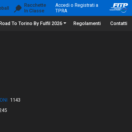
Racchette
Accedi o Registrati a
eball
In Classe
TPRA
Road To Torino By Fulfil 2026
Regolamenti
Contatti
ONI
1143
245