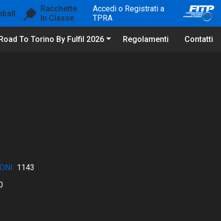
Racchette
Accedi o Registrati a
eball
In Classe
TPRA
Road To Torino By Fulfil 2026
Regolamenti
Contatti
ONI
1143
0