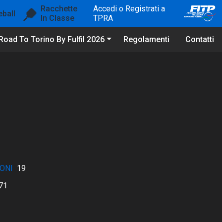
Racchette
Accedi o Registrati a
eball
In Classe
TPRA
Road To Torino By Fulfil 2026
Regolamenti
Contatti
ONI
19
71