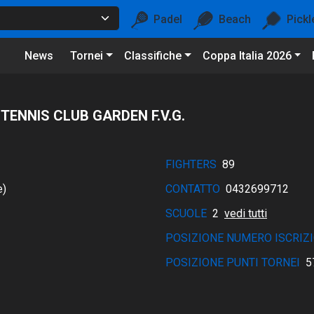
Padel
Beach
Pickl
News
Tornei
Classifiche
Coppa Italia 2026
TENNIS CLUB GARDEN F.V.G.
FIGHTERS
89
e)
CONTATTO
0432699712
SCUOLE
2
vedi tutti
POSIZIONE NUMERO ISCRIZI
POSIZIONE PUNTI TORNEI
5