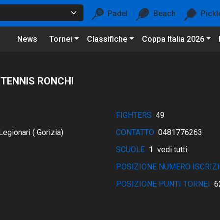
Padel
Beach
Pickl
News
Tornei
Classifiche
Coppa Italia 2026
 TENNIS RONCHI
FIGHTERS
49
gionari ( Gorizia)
CONTATTO
0481776263
SCUOLE
1
vedi tutti
POSIZIONE NUMERO ISCRIZI
POSIZIONE PUNTI TORNEI
6