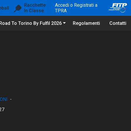
Racchette
Accedi o Registrati a
eball
In Classe
TPRA
Road To Torino By Fulfil 2026
Regolamenti
Contatti
ONI
-
27