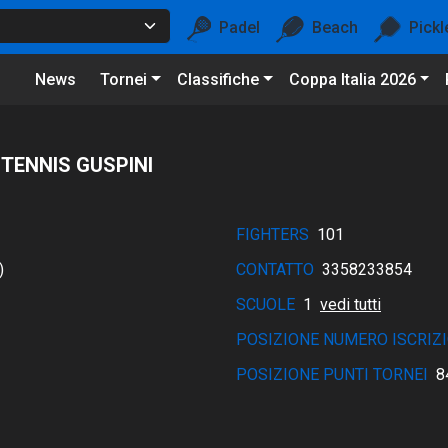
Padel
Beach
Pickl
News
Tornei
Classifiche
Coppa Italia 2026
 TENNIS GUSPINI
FIGHTERS
101
)
CONTATTO
3358233854
SCUOLE
1
vedi tutti
POSIZIONE NUMERO ISCRIZI
POSIZIONE PUNTI TORNEI
8