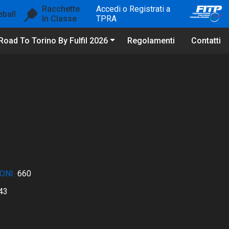
Racchette
Accedi o Registrati a
eball
In Classe
TPRA
Road To Torino By Fulfil 2026
Regolamenti
Contatti
ONI
660
43