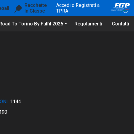
Racchette
Accedi o Registrati a
eball
In Classe
TPRA
Road To Torino By Fulfil 2026
Regolamenti
Contatti
ONI
1144
190