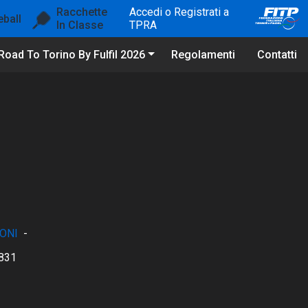
Racchette
Accedi o Registrati a
eball
In Classe
TPRA
Road To Torino By Fulfil 2026
Regolamenti
Contatti
ONI
-
831