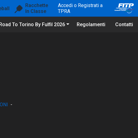
Racchette
Accedi o Registrati a
eball
In Classe
TPRA
Road To Torino By Fulfil 2026
Regolamenti
Contatti
ONI
-