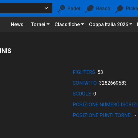
Padel
Beach
Pickl
News
Tornei
Classifiche
Coppa Italia 2026
NNIS
FIGHTERS
53
CONTATTO
3282669583
SCUOLE
0
POSIZIONE NUMERO ISCRIZI
POSIZIONE PUNTI TORNEI
-