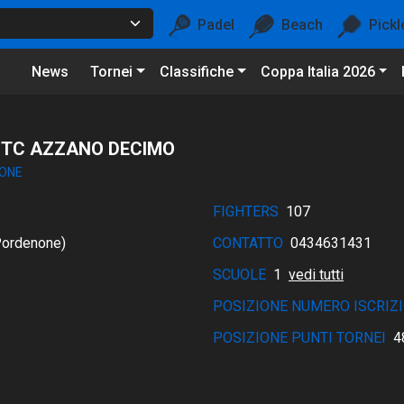
Padel
Beach
Pickl
News
Tornei
Classifiche
Coppa Italia 2026
 TC AZZANO DECIMO
NONE
FIGHTERS
107
Pordenone)
CONTATTO
0434631431
SCUOLE
1
vedi tutti
POSIZIONE NUMERO ISCRIZI
POSIZIONE PUNTI TORNEI
4