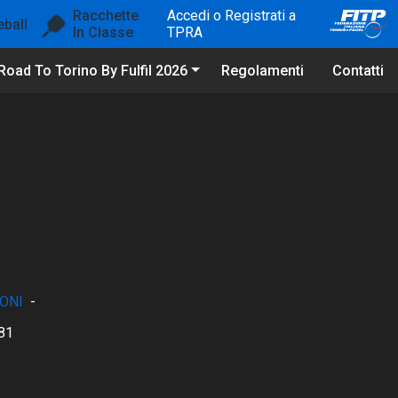
Racchette
Accedi o Registrati a
eball
In Classe
TPRA
Road To Torino By Fulfil 2026
Regolamenti
Contatti
ONI
-
81