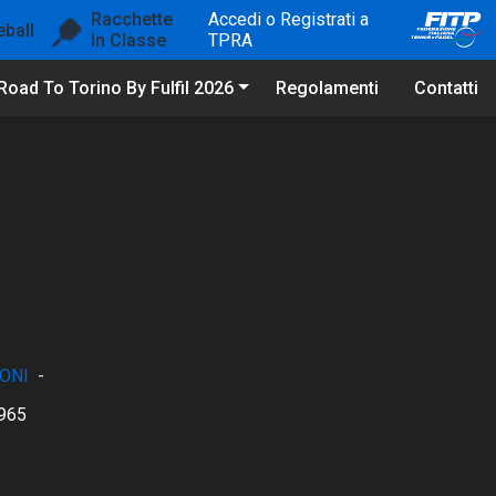
Racchette
Accedi o Registrati a
eball
In Classe
TPRA
Road To Torino By Fulfil 2026
Regolamenti
Contatti
ONI
-
965