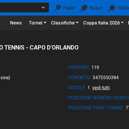
Padel
Beach
Pickl
News
Tornei
Classifiche
Coppa Italia 2026
LO TENNIS - CAPO D'ORLANDO
FIGHTERS
119
sina)
CONTATTO
3475550384
SCUOLE
1
vedi tutti
POSIZIONE NUMERO ISCRIZI
POSIZIONE PUNTI TORNEI
7