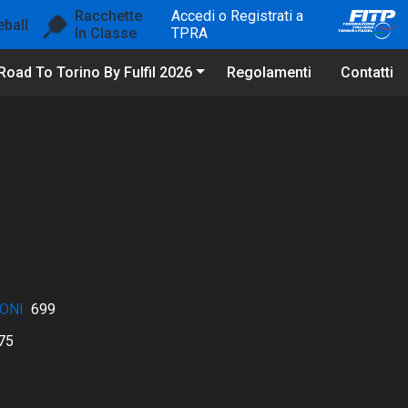
Racchette
Accedi o Registrati a
eball
In Classe
TPRA
Road To Torino By Fulfil 2026
Regolamenti
Contatti
ONI
699
75